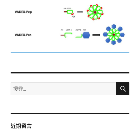
搜
搜
尋
尋
關
鍵
字:
近期留言